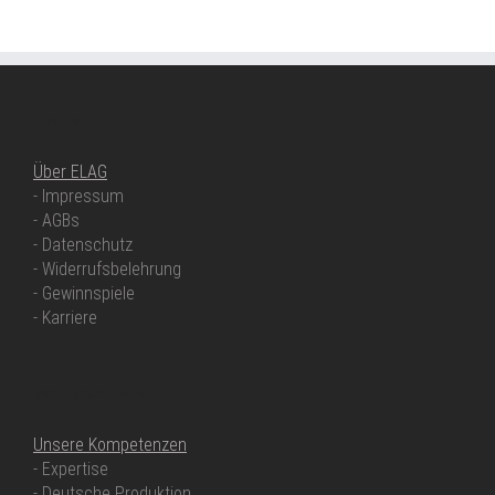
ÜBER ELAG
Über ELAG
- Impressum
- AGBs
- Datenschutz
- Widerrufsbelehrung
- Gewinnspiele
- Karriere
UNSERE KOMPETENZEN
Unsere Kompetenzen
- Expertise
- Deutsche Produktion