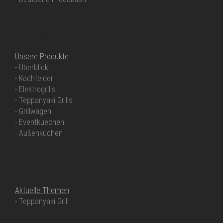
UNSERE PRODUKTE
Unsere Produkte
- Überblick
- Kochfelder
- Elektrogrills
- Teppanyaki Grills
- Grillwagen
- Eventkuechen
- Außenküchen
UNSER SERVICE
Aktuelle Themen
- Teppanyaki Grill