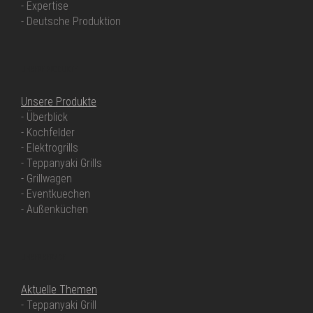
- Expertise
- Deutsche Produktion
UNSERE PRODUKTE
Unsere Produkte
- Überblick
- Kochfelder
- Elektrogrills
- Teppanyaki Grills
- Grillwagen
- Eventkuechen
- Außenküchen
UNSER SERVICE
Aktuelle Themen
- Teppanyaki Grill