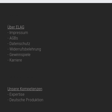
ÜBER ELAG
Über ELAG
- Impressum
- AGBs
- Datenschutz
- Widerrufsbelehrung
- Gewinnspiele
- Karriere
UNSERE KOMPETENZEN
Unsere Kompetenzen
- Expertise
- Deutsche Produktion