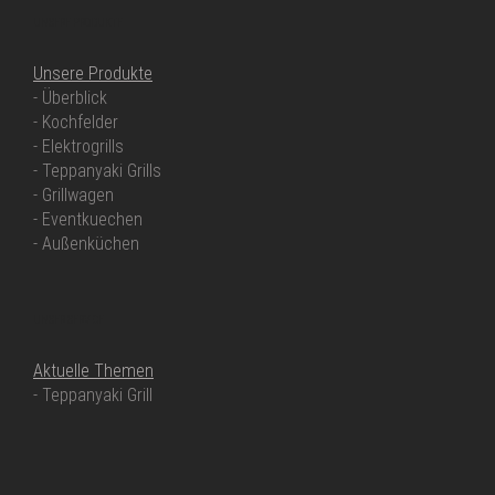
UNSERE PRODUKTE
Unsere Produkte
- Überblick
- Kochfelder
- Elektrogrills
- Teppanyaki Grills
- Grillwagen
- Eventkuechen
- Außenküchen
UNSER SERVICE
Aktuelle Themen
- Teppanyaki Grill