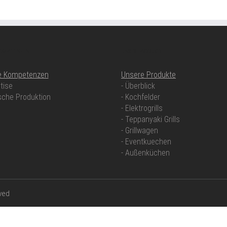
KOMPETENZEN
UNSERE PRODUKTE
e Kompetenzen
Unsere Produkte
tise
- Überblick
sche Produktion
- Kochfelder
- Elektrogrills
- Teppanyaki Grills
- Grillwagen
- Eventkuechen
- Außenküchen
rved