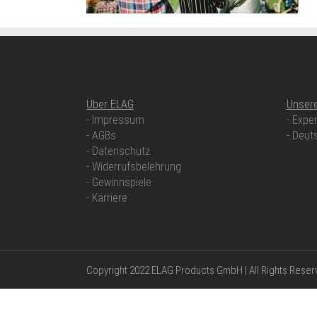
ÜBER ELAG
UNSERE 
Über ELAG
Unser
- Impressum
- Exper
- AGBs
- Deut
- Datenschutz
- Widerrufsbelehrung
- Gewinnspiele
- Karriere
Copyright 2022 ELAG Products GmbH | All Rights Rese